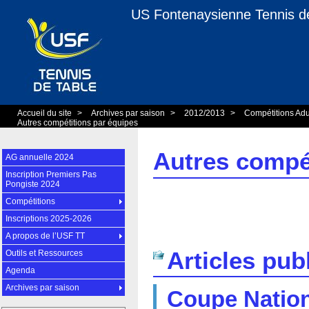
US Fontenaysienne Tennis d
Accueil du site
>
Archives par saison
>
2012/2013
>
Compétitions Ad
Autres compétitions par équipes
Autres compé
AG annuelle 2024
Inscription Premiers Pas
Pongiste 2024
Compétitions
Inscriptions 2025-2026
A propos de l’USF TT
Articles pub
Outils et Ressources
Agenda
Archives par saison
Coupe Nation