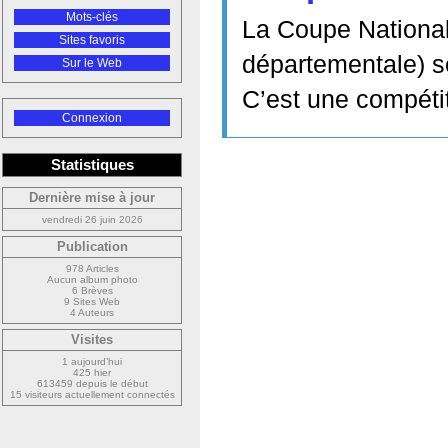
Mots-clés
La Coupe Nationa
Sites favoris
départementale) s
Sur le Web
C’est une compéti
Connexion
Statistiques
Dernière mise à jour
vendredi 26 juin 2026
Publication
978 Articles
Aucun album photo
6 Brèves
9 Sites Web
4 Auteurs
Visites
1 aujourd’hui
425 hier
613459 depuis le début
15 visiteurs actuellement connectés