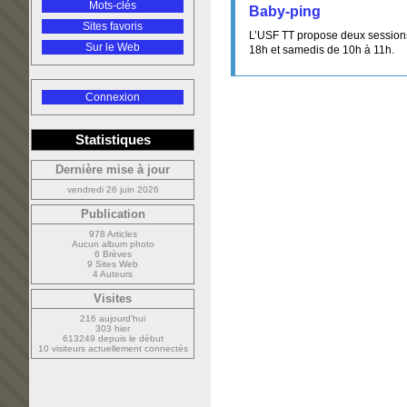
Mots-clés
Baby-ping
Sites favoris
L’USF TT propose deux sessions
Sur le Web
18h et samedis de 10h à 11h.
Connexion
Statistiques
Dernière mise à jour
vendredi 26 juin 2026
Publication
978 Articles
Aucun album photo
6 Brèves
9 Sites Web
4 Auteurs
Visites
216 aujourd’hui
303 hier
613249 depuis le début
10 visiteurs actuellement connectés