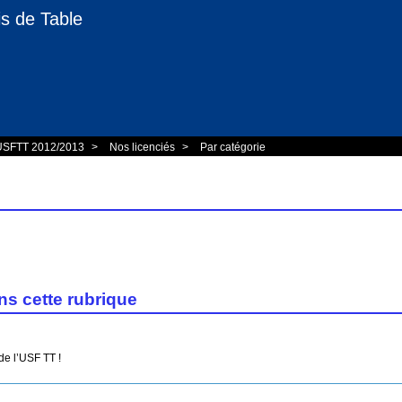
s de Table
 USFTT 2012/2013
>
Nos licenciés
>
Par catégorie
ns cette rubrique
de l’USF TT !