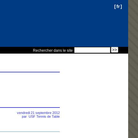
[
fr
]
Rechercher dans le site
vendredi 21 septembre 2012
par
USF Tennis de Table