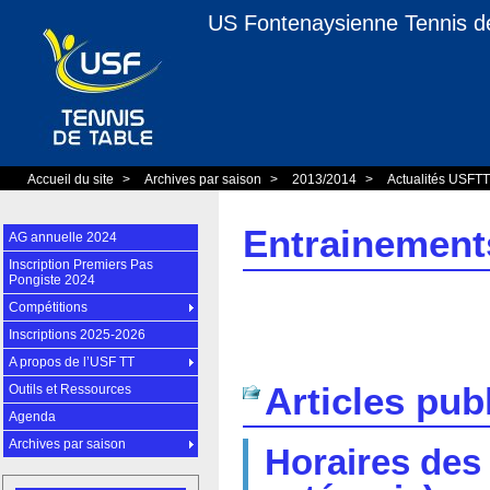
US Fontenaysienne Tennis d
Accueil du site
>
Archives par saison
>
2013/2014
>
Actualités USFT
Entrainement
AG annuelle 2024
Inscription Premiers Pas
Pongiste 2024
Compétitions
Inscriptions 2025-2026
A propos de l’USF TT
Articles pub
Outils et Ressources
Agenda
Archives par saison
Horaires des