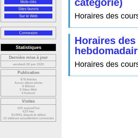
catégorie)
Mots-clés
Sites favoris
Horaires des cours
Sur le Web
Connexion
Horaires des
Statistiques
hebdomadair
Dernière mise à jour
Horaires des cour
vendredi 26 juin 2026
Publication
978 Articles
Aucun album photo
6 Brèves
9 Sites Web
4 Auteurs
Visites
103 aujourd’hui
425 hier
613561 depuis le début
10 visiteurs actuellement connectés