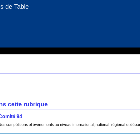
s de Table
ns cette rubrique
Comité 94
des compétitions et évènements au niveau international, national, régional et dépa