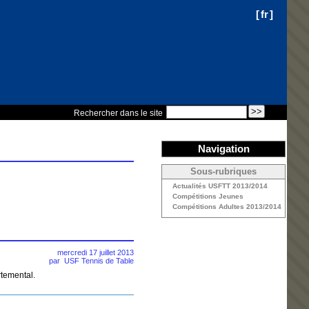
[
fr
]
Rechercher dans le site
Navigation
Sous-rubriques
Actualités USFTT 2013/2014
Compétitions Jeunes
Compétitions Adultes 2013/2014
mercredi 17 juillet 2013
par
USF Tennis de Table
rtemental.