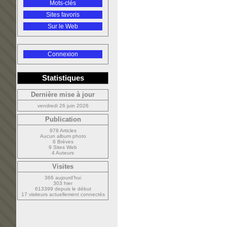
Mots-clés
Sites favoris
Sur le Web
Connexion
Statistiques
Dernière mise à jour
vendredi 26 juin 2026
Publication
978 Articles
Aucun album photo
6 Brèves
9 Sites Web
4 Auteurs
Visites
366 aujourd’hui
303 hier
613399 depuis le début
17 visiteurs actuellement connectés