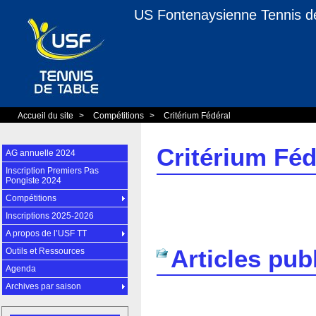
US Fontenaysienne Tennis d
Accueil du site
>
Compétitions
>
Critérium Fédéral
Critérium Féd
AG annuelle 2024
Inscription Premiers Pas
Pongiste 2024
Compétitions
Inscriptions 2025-2026
A propos de l’USF TT
Articles pub
Outils et Ressources
Agenda
Archives par saison