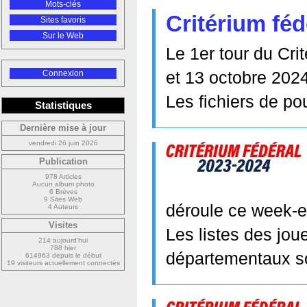
Mots-clés
Critérium féd
Sites favoris
Sur le Web
Le 1er tour du Cri
et 13 octobre 2024
Connexion
Les fichiers de po
Statistiques
Dernière mise à jour
vendredi 26 juin 2026
Publication
978 Articles
Aucun album photo
6 Brèves
9 Sites Web
déroule ce week-e
4 Auteurs
Visites
Les listes des jou
214 aujourd’hui
788 hier
départementaux so
614963 depuis le début
19 visiteurs actuellement connectés