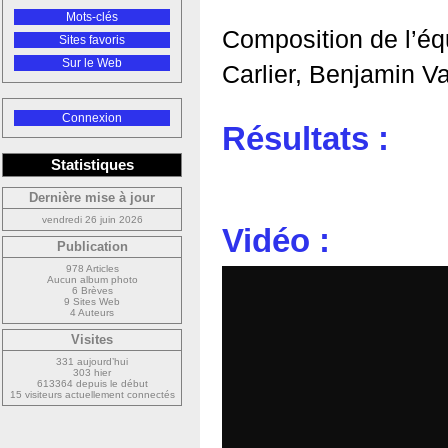
Mots-clés
Composition de l’éq
Sites favoris
Sur le Web
Carlier, Benjamin V
Connexion
Résultats :
Statistiques
Dernière mise à jour
vendredi 26 juin 2026
Vidéo :
Publication
978 Articles
Aucun album photo
6 Brèves
9 Sites Web
4 Auteurs
Visites
331 aujourd’hui
303 hier
613364 depuis le début
15 visiteurs actuellement connectés