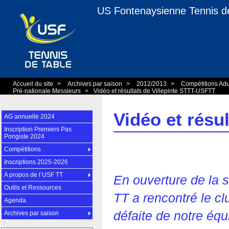
US Fontenaysienne Tennis d
Accueil du site
>
Archives par saison
>
2012/2013
>
Compétitions Ad
Pré-nationale Messieurs
>
Vidéo et résultats de Villepinte STTT-USFTT
Vidéo et résu
AG annuelle 2024
Inscription Premiers Pas
Pongiste 2024
Compétitions
Inscriptions 2025-2026
A propos de l’USF TT
En ouverture de la 
Outils et Ressources
TT a rencontré le cl
Agenda
défaite de notre équ
Archives par saison